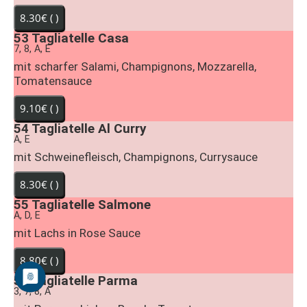
53
Tagliatelle Casa
7, 8, A, E
mit scharfer Salami, Champignons, Mozzarella,
Tomatensauce
54
Tagliatelle Al Curry
A, E
mit Schweinefleisch, Champignons, Currysauce
55
Tagliatelle Salmone
A, D, E
mit Lachs in Rose Sauce
56
Tagliatelle Parma
3, 7, 8, A