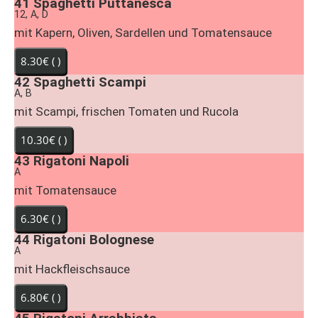
41
Spaghetti Puttanesca
12, A, D
mit Kapern, Oliven, Sardellen und Tomatensauce
42
Spaghetti Scampi
A, B
mit Scampi, frischen Tomaten und Rucola
43
Rigatoni Napoli
A
mit Tomatensauce
44
Rigatoni Bolognese
A
mit Hackfleischsauce