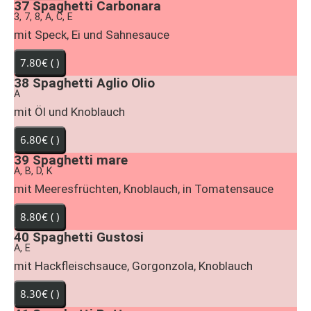
37
Spaghetti Carbonara
3, 7, 8, A, C, E
mit Speck, Ei und Sahnesauce
38
Spaghetti Aglio Olio
A
mit Öl und Knoblauch
39
Spaghetti mare
A, B, D, K
mit Meeresfrüchten, Knoblauch, in Tomatensauce
40
Spaghetti Gustosi
A, E
mit Hackfleischsauce, Gorgonzola, Knoblauch